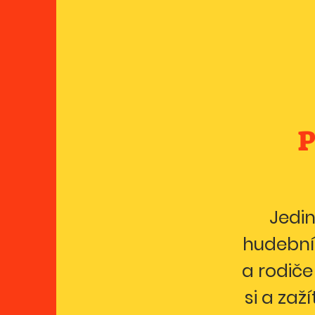
Jedin
hudební 
a rodič
si a zaž