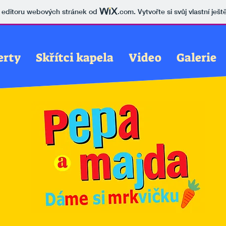
v editoru webových stránek od
.com
. Vytvořte si svůj vlastní ješ
erty
Skřítci kapela
Video
Galerie