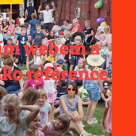
lním webem a
ako reference