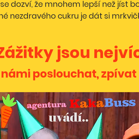
 se dozví, že mnohem lepší než jíst 
né nezdravého cukru je dát si mrkvič
Zážitky jsou nejví
 námi poslouchat, zpívat 