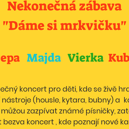
Nekonečná zábava
"Dáme si mrkvičku"
Pepa
Majda
Vierka
Ku
ečný koncert pro děti, kde se živě hr
nástroje (housle, kytara, bubny) a kd
e můžou zazpívat známé písničky, za
ít bezva koncert , kde poznají nové 