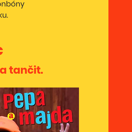
bonbóny
ku.
c
a tančit.