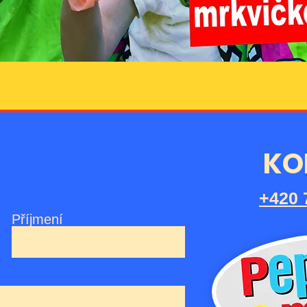
KO
+420 
Příjmení