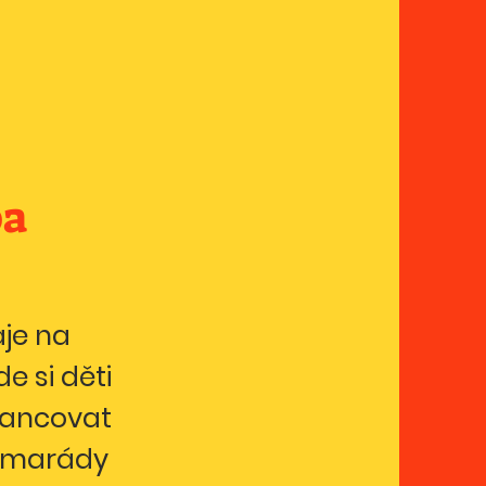
ba
aje na
e si děti
tancovat
kamarády