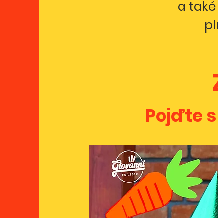
a také
pl
Pojďte s