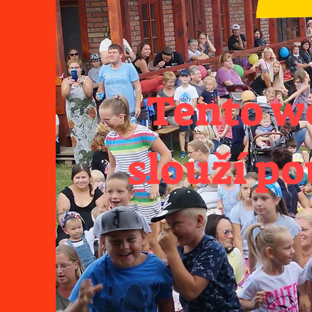
​Tento 
slouží po