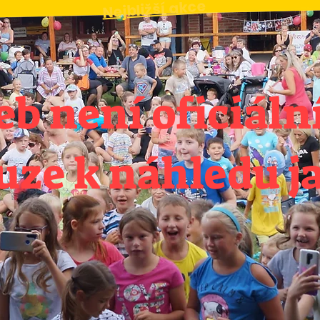
Nejbližší akce
web není oficiá
uze k náhledu j